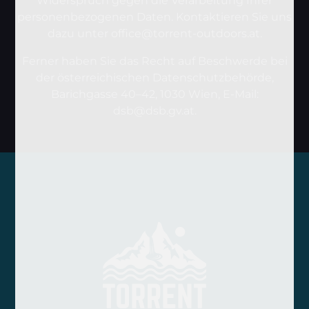
Widerspruch gegen die Verarbeitung Ihrer
personenbezogenen Daten. Kontaktieren Sie uns
dazu unter office@torrent-outdoors.at.
Ferner haben Sie das Recht auf Beschwerde bei
der österreichischen Datenschutzbehörde,
Barichgasse 40–42, 1030 Wien, E-Mail:
dsb@dsb.gv.at.