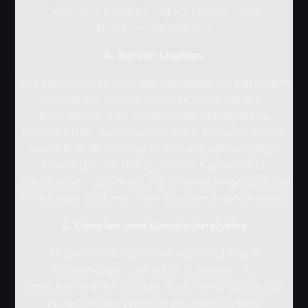
Datenschutzerklärung von Stripe unter
stripe.com/at/privacy.
4. Server-Logfiles
Aus technischen Gründen erfassen wir bei jedem
Zugriff auf unsere Website automatisch
Browsertyp und -version, Betriebssystem,
Referrer-URL, aufgerufene Seite, Datum/Uhrzeit
sowie Ihre IP-Adresse in Server-Logfiles. Diese
Daten dienen der Systemsicherheit und
statistischen Optimierung unseres Angebots. Die
IP-Adresse wird nach vier Wochen anonymisiert.
5. Cookies und Google Analytics
Unsere Website verwendet technisch
notwendige Cookies (z. B. Session-ID,
Speicherung der Cookie-Zustimmung), die zur
Funktion der Website erforderlich sind.