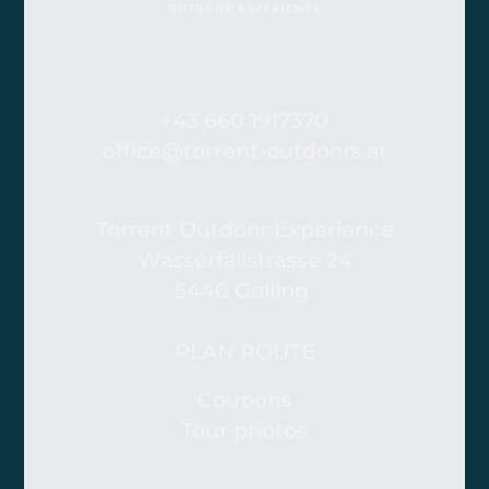
+43 660 1917370
office@torrent-outdoors.at
Torrent Outdoor Experience
Wasserfallstrasse 24
5440 Golling
PLAN ROUTE
Coupons
Tour photos