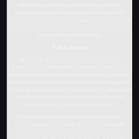
Websites, die nicht von Torrent Outdoors
betrieben werden und auf deren Inhalt und
Datenschutz wir keinen Einfluss haben. Für diese
Websites gelten die Datenschutzbestimmungen
des jeweiligen Betreibers.
7. Ihre Rechte
Ist für die Verarbeitung Ihrer Daten Ihre
Einwilligung erforderlich, verarbeiten wir diese
erst nach ausdrücklicher Zustimmung. Sie haben
jederzeit das Recht, eine erteilte Einwilligung mit
Wirkung für die Zukunft zu widerrufen, ohne dass
die Rechtmäßigkeit der bis dahin erfolgten
Verarbeitung dadurch berührt wird.
Zudem haben Sie das Recht auf Auskunft,
Berichtigung, Löschung, Einschränkung der
Verarbeitung, Datenübertragbarkeit sowie