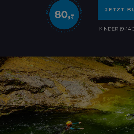
JETZT 
80,-
€
KINDER (9-14 J