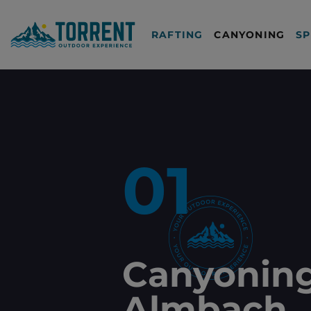
RAFTING
CANYONING
SP
01
Canyonin
Almbach