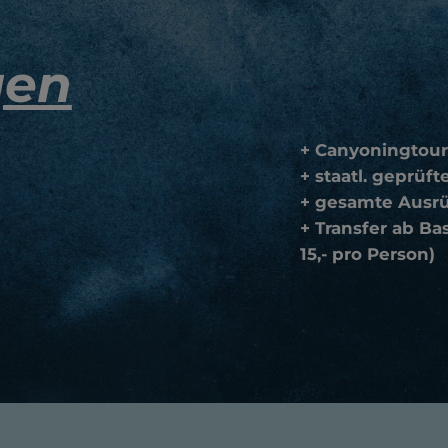
gen
+ Canyoningtour
+ staatl. geprüf
+ gesamte Ausr
+ Transfer ab Ba
15,- pro Person)