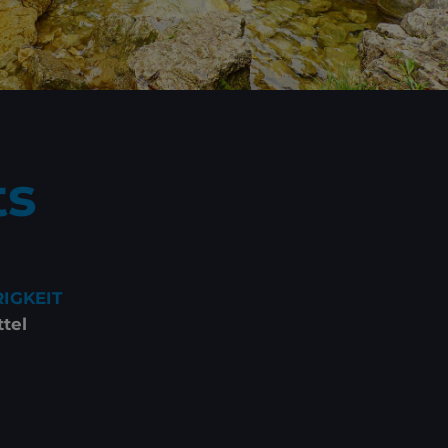
ts
IGKEIT
ttel