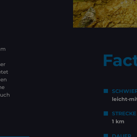
 im
Fac
er
tet
gen
ne
SCHWIER
auch
leicht-mi
STRECKE
1 km
DAUER