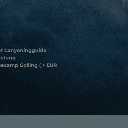
ter Canyoningguide
üstung
secamp Golling ( + EUR