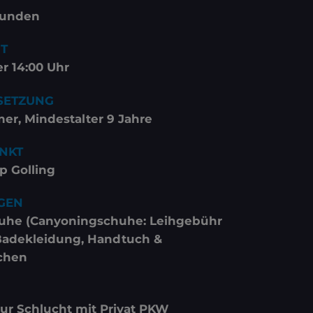
Stunden
IT
r 14:00 Uhr
SETZUNG
r, Mindestalter 9 Jahre
NKT
 Golling
GEN
uhe (Canyoningschuhe: Leihgebühr
 Badekleidung, Handtuch &
chen
zur Schlucht mit Privat PKW