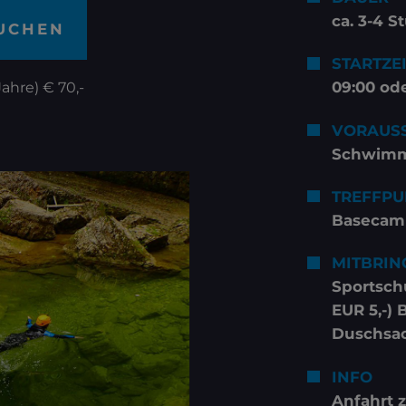
ca. 3-4 
BUCHEN
STARTZE
09:00 ode
ahre) € 70,-
VORAUS
Schwimme
TREFFPU
Basecamp
MITBRIN
Sportsch
EUR 5,-)
Duschsa
INFO
Anfahrt 