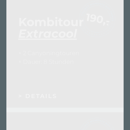
190,-
Kombitour
€
Extracool
+ 2 Canyoningtouren
+ Dauer: 8 Stunden
> DETAILS