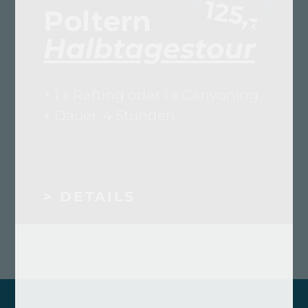
125,-
Poltern
€
Halbtagestour
+ 1 x Rafting oder 1 x Canyoning
+ Dauer: 4 Stunden
> DETAILS